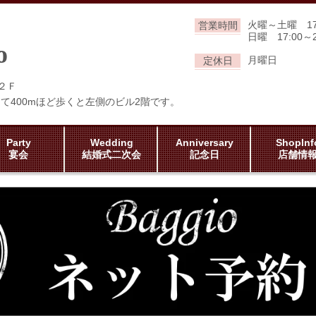
火曜～土曜 17:
営業時間
日曜 17:00～2
o
月曜日
定休日
２Ｆ
て400mほど歩くと左側のビル2階です。
Party
Wedding
Anniversary
ShopInf
宴会
結婚式二次会
記念日
店舗情