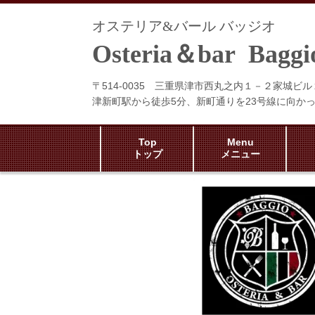
オステリア&バール バッジオ
Osteria＆bar Baggi
〒514-0035 三重県津市西丸之内１－２家城ビル
津新町駅から徒歩5分、新町通りを23号線に向かっ
Top
Menu
トップ
メニュー