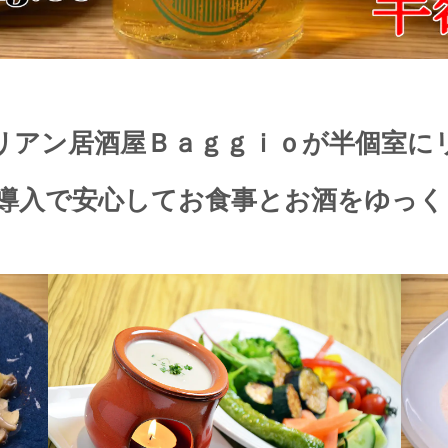
リアン居酒屋Ｂａｇｇｉｏが
半個室に
導入で安心して
お食事とお酒をゆっく