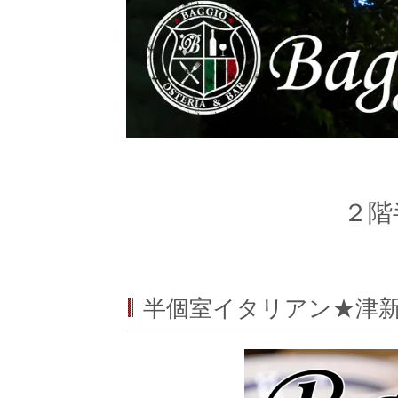
２階
半個室イタリアン★津